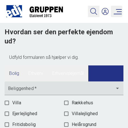
Hvordan ser den perfekte ejendom
ud?
Udfyld formularen så hjælper vi dig.
Bolig
Erhverv
Erhvervslejemål
Beliggenhed
*
Villa
Rækkehus
Ejerlejlighed
Villalejlighed
Fritidsbolig
Helårsgrund