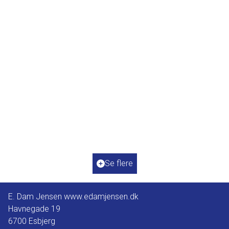
Arvidvej 34
2
Boligareal
120
m
2
Grundareal
1.244
m
Ejendomstype
Fritidsbolig
Se flere
4.888.000 kr.
E. Dam Jensen www.edamjensen.dk
Havnegade 19
6700
Esbjerg