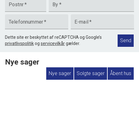
Postnr
*
By
*
Telefonnummer
*
E-mail
*
Dette site er beskyttet af reCAPTCHA og Google’s
Send
privatlivspolitik
og
servicevilkår
gælder.
Nye sager
Nye sager
Solgte sager
Åbent hus