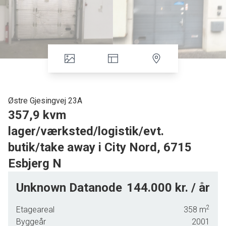
Østre Gjesingvej 23A
357,9 kvm
lager/værksted/logistik/evt.
butik/take away i City Nord, 6715
Esbjerg N
Beliggende i kælder/underetage på større butiksejendom, der bl a rummer
Unknown Datanode
144.000 kr. / år
Vordingborg-køkkenet, Invita, Stof & Stil, Pet Worl m fl - lige ved siden af en
række andre kendte butikker som Skousen, HTH, El-Giganten, McDonalds,
2
Etageareal
358
m
Silvan, Steff Byg, Ilva, Garant og over for Power, Bilka og Jensens Bøfhus.
Byggeår
2001